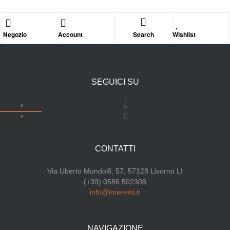
Negozio
Account
Search
Wishlist
SEGUICI SU
CONTATTI
Via Uberto Mondolfi, 57, 57128 Livorno LI
(+39) 0586.502308
info@imieivini.it
NAVIGAZIONE